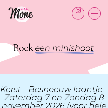
Made by Mone
Kraaivenstraat 25-19
5048 AB Tilburg
Paintsmash
simone@madebymone.nl
Boek
een minishoot
06 41 50 53 35
Cakesmash
Bekijk route
New Born
Minishoots
Kerst - Besneeuw laantje -
Zaterdag 7 en Zondag 8
november 2026 (voor hele