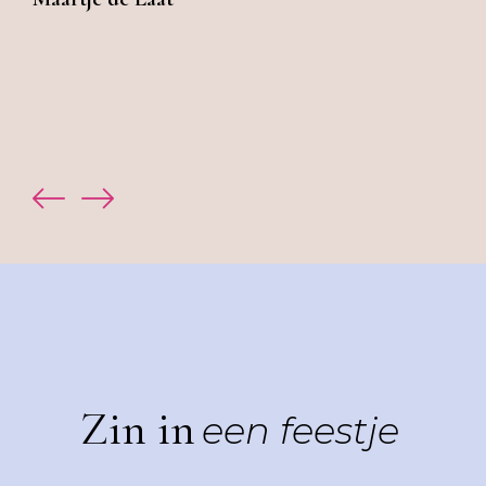
betalen. Kortom: voor een geweldige ervaring én
prachtige foto's ga je naar Made By Mone!”
Lisa van de Schoot-de Goede
Zin in
een feestje