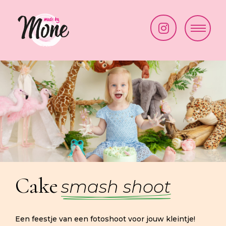
Made by Mone
Kraaivenstraat 25-19
5048 AB Tilburg
Paintsmash
simone@madebymone.nl
06 41 50 53 35
Cakesmash
Bekijk route
New Born
Minishoots
Cake
smash shoot
Een feestje van een fotoshoot voor jouw kleintje!