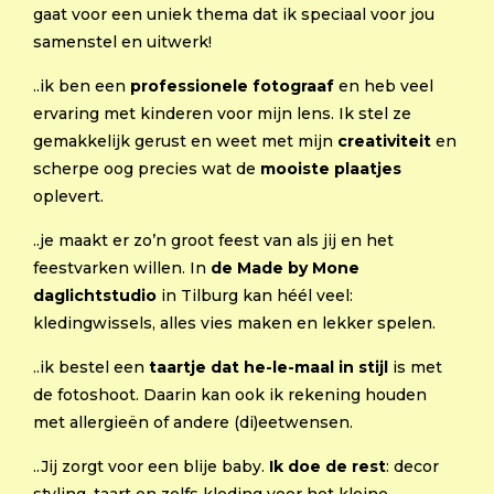
gaat voor een uniek thema dat ik speciaal voor jou
samenstel en uitwerk!
..ik ben een
professionele fotograaf
en heb veel
ervaring met kinderen voor mijn lens. Ik stel ze
gemakkelijk gerust en weet met mijn
creativiteit
en
scherpe oog precies wat de
mooiste plaatjes
oplevert.
..je maakt er zo’n groot feest van als jij en het
feestvarken willen. In
de Made by Mone
daglichtstudio
in Tilburg kan héél veel:
kledingwissels, alles vies maken en lekker spelen.
..ik bestel een
taartje dat he-le-maal in stijl
is met
de fotoshoot. Daarin kan ook ik rekening houden
met allergieën of andere (di)eetwensen.
..Jij zorgt voor een blije baby.
Ik doe de rest
: decor
styling, taart en zelfs kleding voor het kleine