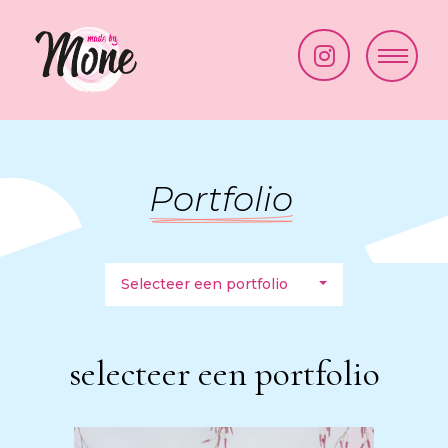
Made by Mone
Kraaivenstraat 25-19
5048 AB Tilburg
Paintsmash
simone@madebymone.nl
Portfolio
06 41 50 53 35
Cakesmash
Bekijk route
New Born
Minishoots
open
Selecteer een portfolio
selecteer een portfolio