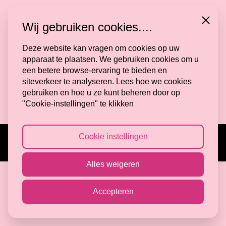
Volg mij
Close
Wij gebruiken cookies....
Deze website kan vragen om cookies op uw
apparaat te plaatsen. We gebruiken cookies om u
Algemene Voorwaarden
een betere browse-ervaring te bieden en
Privacy Verklaring
siteverkeer te analyseren. Lees hoe we cookies
Veelgestelde vragen
gebruiken en hoe u ze kunt beheren door op
Cookie Instellingen
"Cookie-instellingen" te klikken
Cookie instellingen
© 2026 Made by Mone Tilburg
powered by
AWINK
Alles weigeren
Accepteren